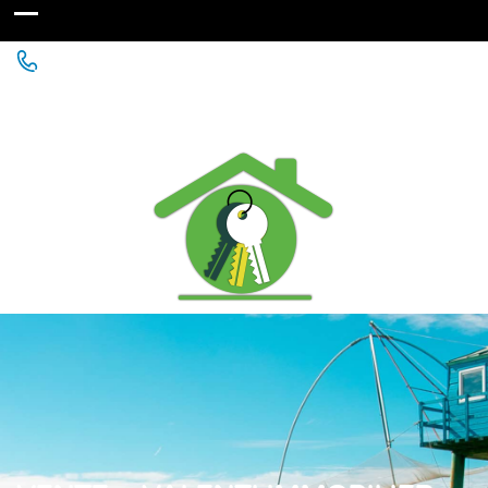
Agence Immobilière à St Michel Chef Chef - Chaumes
en Retz - Paimboeuf - Saint Père en Retz