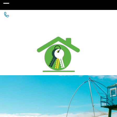
Agence Immobilière à St Michel Chef Chef - Chaumes
en Retz - Paimboeuf - Saint Père en Retz