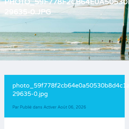
PHOTO_59F778F2CB64E0A50530
29635-0.JPG
photo_59f778f2cb64e0a50530b8d4c1
29635-0.jpg
Par
Publié dans Activer
Août 06, 2026