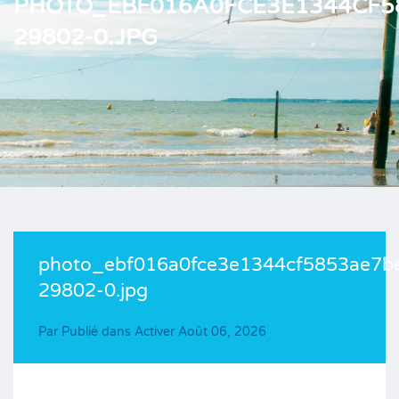
PHOTO_EBF016A0FCE3E1344CF5
29802-0.JPG
photo_ebf016a0fce3e1344cf5853ae7b
29802-0.jpg
Par
Publié dans Activer
Août 06, 2026