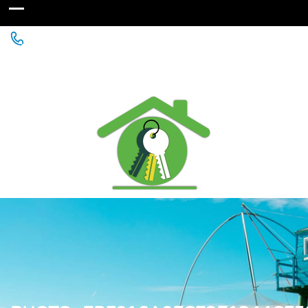
Agence Immobilière à St Michel Chef Chef - Chaumes
en Retz - Paimboeuf - Saint Père en Retz