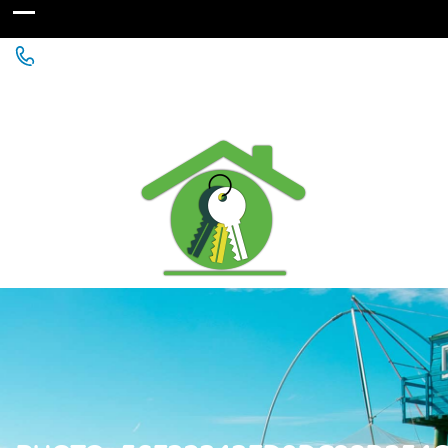
Agence Immobilière à St Michel Chef Chef - Chaumes
en Retz - Paimboeuf - Saint Père en Retz