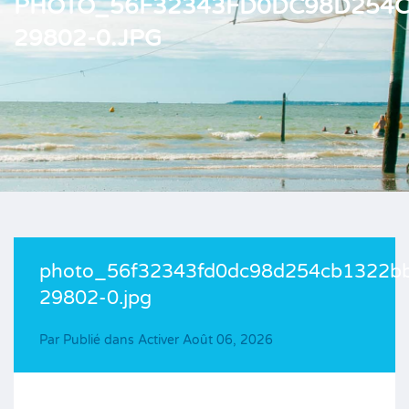
PHOTO_56F32343FD0DC98D254C
29802-0.JPG
photo_56f32343fd0dc98d254cb1322b
29802-0.jpg
Par
Publié dans Activer
Août 06, 2026