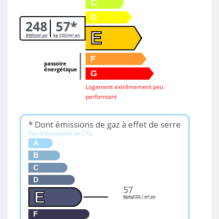
C
D
248
57*
E
KWh/m².an
kg CO2/m².an
F
passoire
énergétique
G
Logement extrêmement peu
performant
* Dont émissions de gaz à effet de serre
Peu d'émissions de CO₂
A
B
C
D
57
E
KgéqCO2 / m².an
F