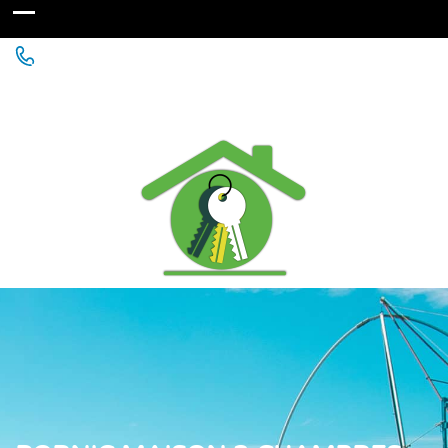
Agence Immobilière à St Michel Chef Chef - Chaumes
en Retz - Paimboeuf - Saint Père en Retz