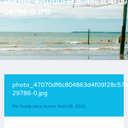
PHOTO_47070DF6C804863D4F09
29786-0.JPG
photo_47070df6c804863d4f09f28c57a
29786-0.jpg
Par
Publié dans Activer
Août 06, 2026