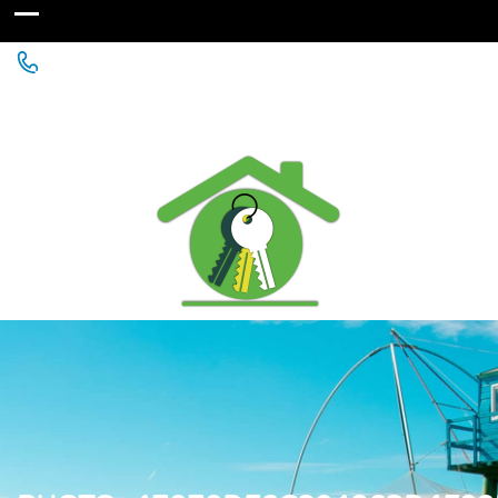
Agence Immobilière à St Michel Chef Chef - Chaumes
en Retz - Paimboeuf - Saint Père en Retz