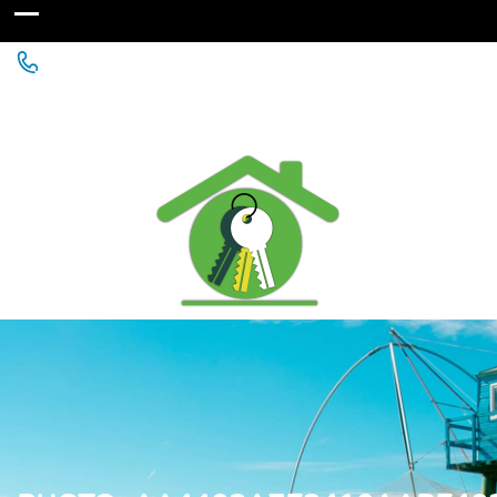
Agence Immobilière à St Michel Chef Chef - Chaumes
en Retz - Paimboeuf - Saint Père en Retz