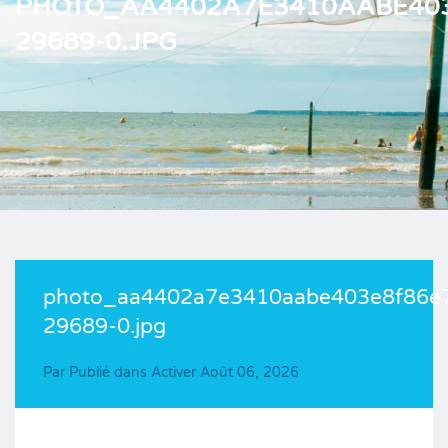
PHOTO_AA4402A7E3410AABE403
29689-0.JPG
photo_aa4402a7e3410aabe403e8f86e7
29689-0.jpg
Par
Publié dans Activer
Août 06, 2026