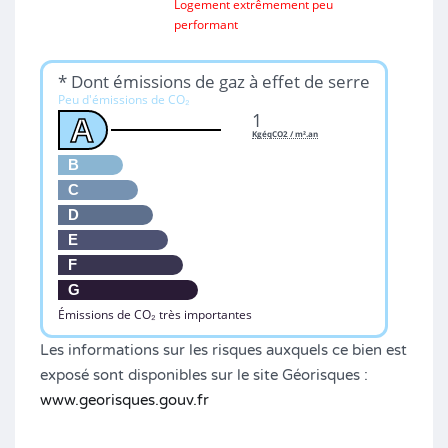
Logement extrêmement peu
performant
* Dont émissions de gaz à effet de serre
Peu d'émissions de CO₂
1
A
KgéqCO2 / m².an
B
C
D
E
F
G
Émissions de CO₂ très importantes
Les informations sur les risques auxquels ce bien est
exposé sont disponibles sur le site Géorisques :
www.georisques.gouv.fr