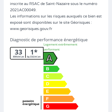
inscrite au RSAC de Saint-Nazaire sous le numéro
2021AC00049.
Les informations sur les risques auxquels ce bien est
exposé sont disponibles sur le site Géorisques :
www.georisques.gouv.fr
Diagnostic de performance énergétique
Logement extrêmement
performant
33
1*
A
KWh/m².an
kg CO2/m².an
B
C
D
E
F
passoire
énergétique
G