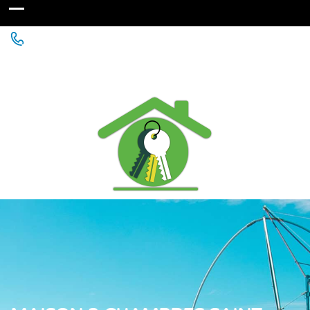
Agence Immobilière à St Michel Chef Chef - Chaumes
en Retz - Paimboeuf - Saint Père en Retz