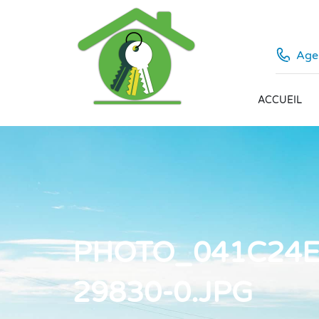
Agen
ACCUEIL
PHOTO_041C24E
29830-0.JPG