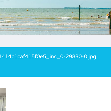
414c1caf415f0e5_inc_0-29830-0.jpg