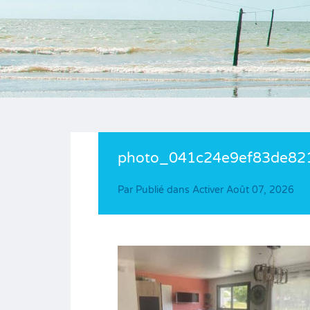
photo_041c24e9ef83de821
Par
Publié dans Activer
Août 07, 2026