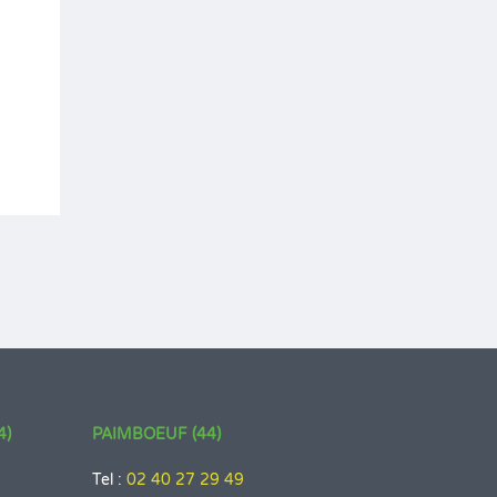
4)
PAIMBOEUF (44)
Tel :
02 40 27 29 49