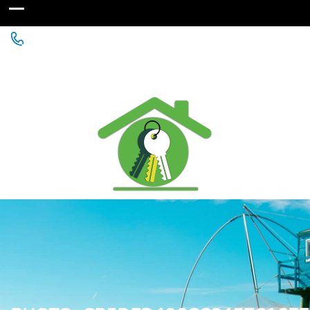
Agence Immobilière à St Michel Chef Chef - Chaumes
en Retz - Paimboeuf - Saint Père en Retz