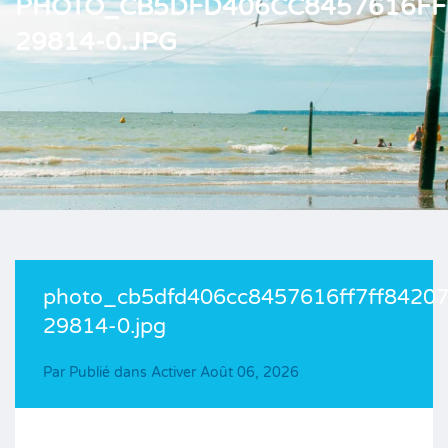
PHOTO_CB5DFD406CC8457616FF
29814-0.JPG
photo_cb5dfd406cc8457616ff7ff84207
29814-0.jpg
Par
Publié dans Activer
Août 06, 2026