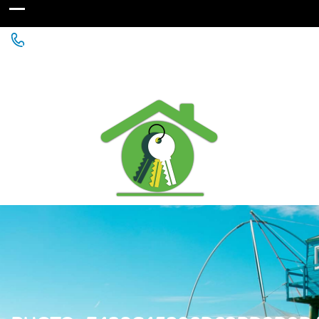
Agence Immobilière à St Michel Chef Chef - Chaumes
en Retz - Paimboeuf - Saint Père en Retz