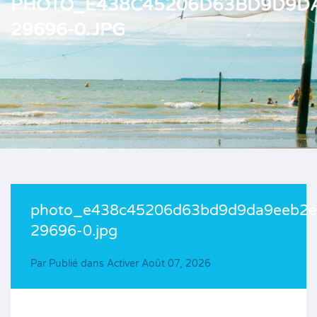
PHOTO_E438C45206D63BD9D9DA
29696-0.JPG
photo_e438c45206d63bd9d9da9eeb2e
29696-0.jpg
Par
Publié dans Activer
Août 07, 2026