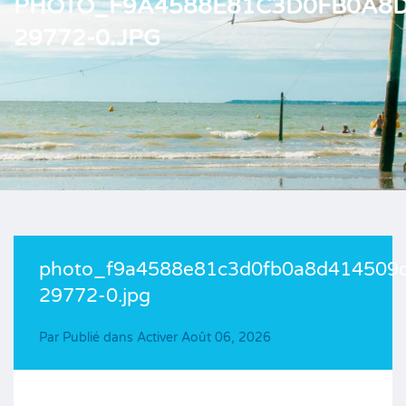
PHOTO_F9A4588E81C3D0FB0A8D
29772-0.JPG
photo_f9a4588e81c3d0fb0a8d414509
29772-0.jpg
Par
Publié dans Activer
Août 06, 2026