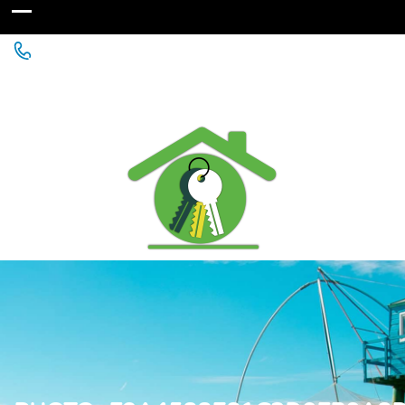
Agence Immobilière à St Michel Chef Chef - Chaumes
en Retz - Paimboeuf - Saint Père en Retz