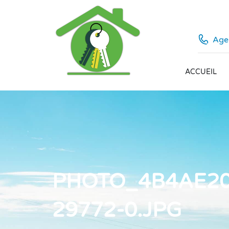
Agen
ACCUEIL
PHOTO_4B4AE20
29772-0.JPG