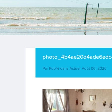
photo_4b4ae20d4ade6edc
Par
Publié dans Activer
Août 06, 2026