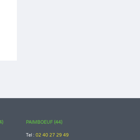
4)
PAIMBOEUF (44)
Tel :
02 40 27 29 49