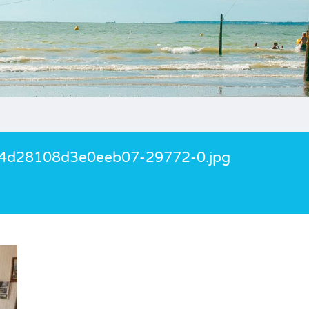
4d28108d3e0eeb07-29772-0.jpg