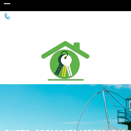
Agence Immobilière à St Michel Chef Chef - Chaumes
en Retz - Paimboeuf - Saint Père en Retz