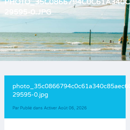
PHOTO_35C0866794C0C61A340C
29595-0.JPG
photo_35c0866794c0c61a340c85aec60
29595-0.jpg
Par
Publié dans Activer
Août 06, 2026