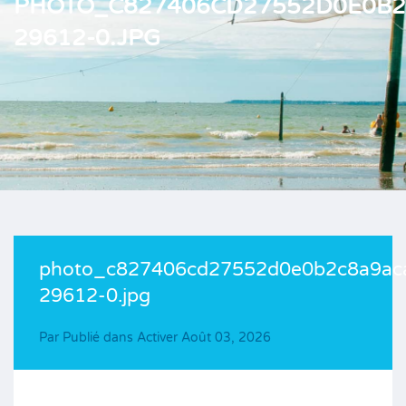
PHOTO_C827406CD27552D0E0B
29612-0.JPG
photo_c827406cd27552d0e0b2c8a9ac
29612-0.jpg
Par
Publié dans Activer
Août 03, 2026