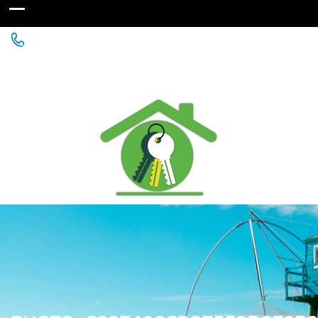
Agence Immobilière à St Michel Chef Chef - Chaumes
en Retz - Paimboeuf - Saint Père en Retz