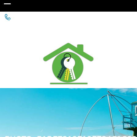
Agence Immobilière à St Michel Chef Chef - Chaumes
en Retz - Paimboeuf - Saint Père en Retz