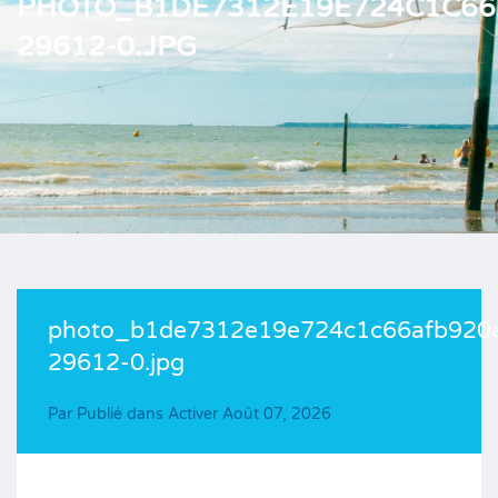
PHOTO_B1DE7312E19E724C1C66
29612-0.JPG
photo_b1de7312e19e724c1c66afb920
29612-0.jpg
Par
Publié dans Activer
Août 07, 2026