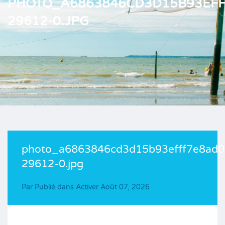
PHOTO_A6863846CD3D15B93EFF
29612-0.JPG
photo_a6863846cd3d15b93efff7e8ad0
29612-0.jpg
Par
Publié dans Activer
Août 07, 2026