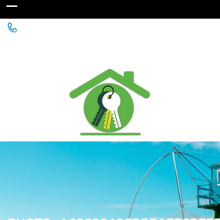
Agence Immobilière à St Michel Chef Chef - Chaumes
en Retz - Paimboeuf - Saint Père en Retz